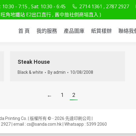
10:30 - 7:15 , Sat: 10:30 - 6:45
2714 1361 , 2787 2927
首 頁
我的服務
產品圖庫
紙質樣辦
聯
旺角地鐵站 E2出口直行 , 舊中旅社側商場直入 )
首 頁
我的服務
產品圖庫
紙質樣辦
聯絡我
Steak House
Black & white
By
admin
10/08/2008
←
1
2
anda Printing Co. | 版權所有 © - 2026 先達印刷公司 |
 2927
| email :
cs@sanda.com.hk
| Whatsapp :
5399 2060