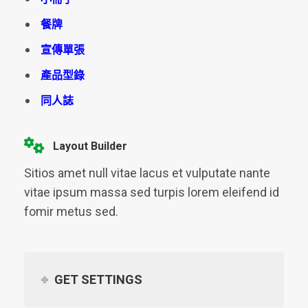
餐牌
宣傳單張
產品型錄
同人誌
Layout Builder
Sitios amet null vitae lacus et vulputate nante
vitae ipsum massa sed turpis lorem eleifend id
fomir metus sed.
GET SETTINGS