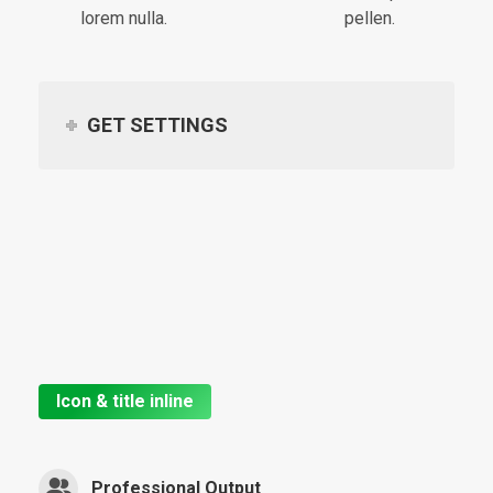
lorem nulla.
pellen.
GET SETTINGS
Icon & title inline
Professional Output