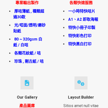
專業輸出製作
各類快速服務
厚咭薄紙 , 種類超
一小時特快咭片
過30款
A1、A2 即取海報
光/啞面/透明/磨砂
特快小冊子印製
貼紙
特快彩色打印
80 ~ 320gsm 白
特快黑白打印
紙 / 白咭
各類花紋紙 / 咭
珍珠 , 剛古紙 / 咭
Our Gallery
Layout Builder
產品圖庫
Sitios amet null vitae