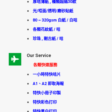
厚咭薄紙 , 種類超過30款
光/啞面/透明/磨砂貼紙
80 ~ 320gsm 白紙 / 白咭
各類花紋紙 / 咭
珍珠 , 剛古紙 / 咭
Our Service
各類快速服務
一小時特快咭片
A1、A2 即取海報
特快小冊子印製
特快彩色打印
特快黑白打印