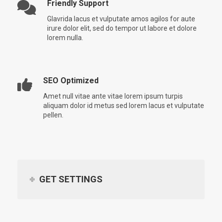
Friendly Support
Glavrida lacus et vulputate amos agilos for aute
irure dolor elit, sed do tempor ut labore et dolore
lorem nulla.
SEO Optimized
Amet null vitae ante vitae lorem ipsum turpis
aliquam dolor id metus sed lorem lacus et vulputate
pellen.
GET SETTINGS