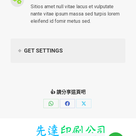
Sitios amet null vitae lacus et vulputate
nante vitae ipsum massa sed turpis lorem
eleifend id fomir metus sed.
GET SETTINGS
👍 請分享這頁吧
Share
Share
Share
on
on
on
WhatsApp
Facebook
X