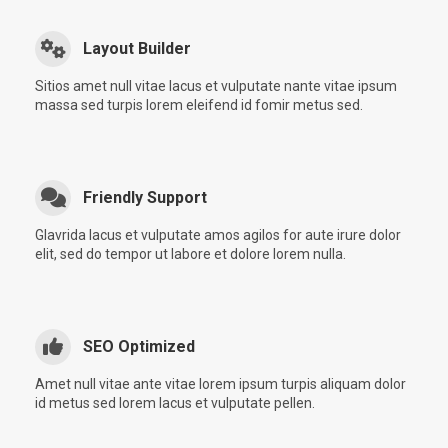
Layout Builder
Sitios amet null vitae lacus et vulputate nante vitae ipsum
massa sed turpis lorem eleifend id fomir metus sed.
Friendly Support
Glavrida lacus et vulputate amos agilos for aute irure dolor
elit, sed do tempor ut labore et dolore lorem nulla.
SEO Optimized
Amet null vitae ante vitae lorem ipsum turpis aliquam dolor
id metus sed lorem lacus et vulputate pellen.