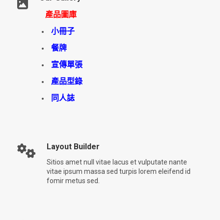
產品圖庫
小冊子
餐牌
宣傳單張
產品型錄
同人誌
Layout Builder
Sitios amet null vitae lacus et vulputate nante
vitae ipsum massa sed turpis lorem eleifend id
fomir metus sed.