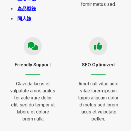
fomir metus sed.
產品型錄
同人誌
Friendly Support
SEO Optimized
Glavrida lacus et
Amet null vitae ante
vulputate amos agilos
vitae lorem ipsum
for aute irure dolor
turpis aliquam dolor
elit, sed do tempor ut
id metus sed lorem
labore et dolore
lacus et vulputate
lorem nulla.
pellen.