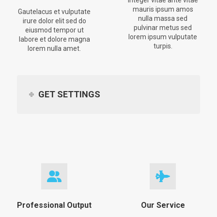
Integer vitae ante vitae
mauris ipsum amos
Gautelacus et vulputate
nulla massa sed
irure dolor elit sed do
pulvinar metus sed
eiusmod tempor ut
lorem ipsum vulputate
labore et dolore magna
turpis.
lorem nulla amet.
GET SETTINGS
Professional Output
Our Service