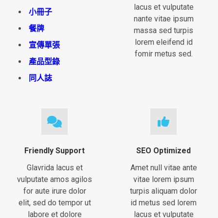
lacus et vulputate
小冊子
nante vitae ipsum
餐牌
massa sed turpis
lorem eleifend id
宣傳單張
fomir metus sed.
產品型錄
同人誌
Friendly Support
SEO Optimized
Glavrida lacus et
Amet null vitae ante
vulputate amos agilos
vitae lorem ipsum
for aute irure dolor
turpis aliquam dolor
elit, sed do tempor ut
id metus sed lorem
labore et dolore
lacus et vulputate