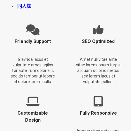
同人誌
Friendly Support
SEO Optimized
Glavrida lacus et
Amet null vitae ante
vulputate amos agilos
vitae lorem ipsum turpis
for aute irure dolor elit,
aliquam dolor id metus
sed do tempor ut labore
sed lorem lacus et
et dolore lorem nulla.
vulputate pellen.
Customizable
Fully Responsive
Design