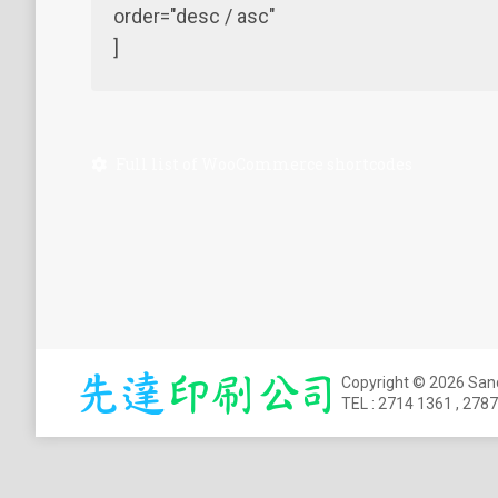
order="desc / asc"
]
Full list of WooCommerce shortcodes
Copyright © 2026 S
TEL :
2714 1361
,
2787