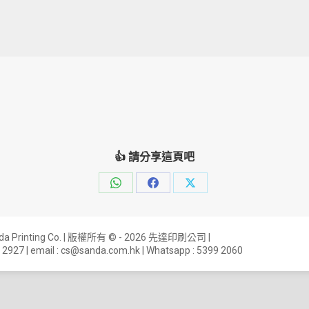
👍 請分享這頁吧
Share
Share
Share
on
on
on
WhatsApp
Facebook
X
anda Printing Co. | 版權所有 © - 2026 先達印刷公司 |
 2927
| email :
cs@sanda.com.hk
| Whatsapp :
5399 2060