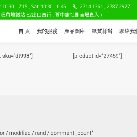
10:30 - 7:15 , Sat: 10:30 - 6:45
2714 1361 , 2787 2927
首 頁
我的服務
產品圖庫
紙質樣辦
聯
旺角地鐵站 E2出口直行 , 舊中旅社側商場直入 )
首 頁
我的服務
產品圖庫
紙質樣辦
聯絡我
t sku=”dt998″]
[product id=”27459″]
uthor / modified / rand / comment_count"