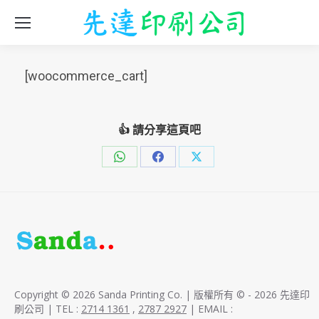
[woocommerce_cart]
👍 請分享這頁吧
Share
Share
Share
on
on
on
WhatsApp
Facebook
X
Copyright © 2026 Sanda Printing Co. | 版權所有 © - 2026 先達印
刷公司 | TEL :
2714 1361
,
2787 2927
| EMAIL :