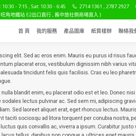
10:30 - 7:15 , Sat: 10:30 - 6:45
2714 1361 , 2787 2927
首 頁
我的服務
產品圖庫
紙質樣辦
聯
旺角地鐵站 E2出口直行 , 舊中旅社側商場直入 )
首 頁
我的服務
產品圖庫
紙質樣辦
聯絡我
cing elit. Sed ac eros enim. Mauris eu purus id risus fa
entum placerat eros, vestibulum dignissim nibh varius v
s malesuada tincidunt felis quis facilisis. Cras eu leo phar
ngue.
it nulla blandit enim, eu placerat odio est et leo. Donec nis
e sodales lectus pulvinar ac. Sed sem mi, adipiscing grav
iam. Sed laoreet aliquet erat, eget rhoncus lectus. Mauris
nt taciti sociosqu ad litora torquent per conubia nostra,
uctus quis convallis ac, viverra a ipsum. Curabitur justo ve
 lacus tellus, dapibus non congue a, ultrices eget maur