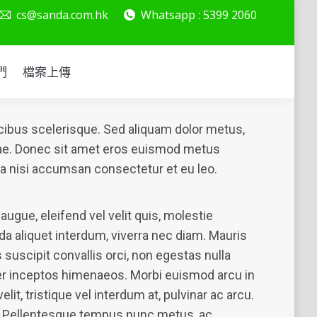
cs@sanda.com.hk
Whatsapp : 5399 2060
絡我們
檔案上傳
們
檔案上傳
ucibus scelerisque. Sed aliquam dolor metus,
itae. Donec sit amet eros euismod metus
etra nisi accumsan consectetur et eu leo.
i augue, eleifend vel velit quis, molestie
ida aliquet interdum, viverra nec diam. Mauris
 suscipit convallis orci, non egestas nulla
 per inceptos himenaeos. Morbi euismod arcu in
lit, tristique vel interdum at, pulvinar ac arcu.
is. Pellentesque tempus nunc metus, ac