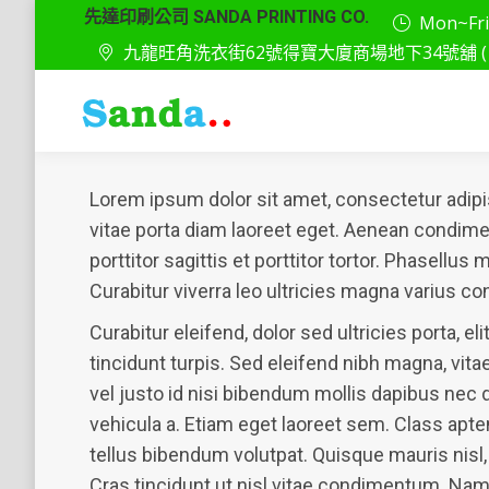
先達印刷公司 SANDA PRINTING CO.
Mon~Fri: 
九龍旺角洗衣街62號得寶大廈商場地下34號舖 ( 
Lorem ipsum dolor sit amet, consectetur adipis
vitae porta diam laoreet eget. Aenean condim
porttitor sagittis et porttitor tortor. Phasellu
Curabitur viverra leo ultricies magna varius co
Curabitur eleifend, dolor sed ultricies porta, el
tincidunt turpis. Sed eleifend nibh magna, vita
vel justo id nisi bibendum mollis dapibus nec d
vehicula a. Etiam eget laoreet sem. Class apte
tellus bibendum volutpat. Quisque mauris nisl, l
Cras tincidunt ut nisl vitae condimentum. Nam