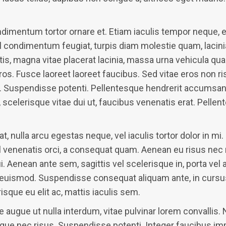
entum tortor ornare et. Etiam iaculis tempor neque, et im
l condimentum feugiat, turpis diam molestie quam, lacin
is, magna vitae placerat lacinia, massa urna vehicula quam
os. Fusce laoreet laoreet faucibus. Sed vitae eros non r
sim. Suspendisse potenti. Pellentesque hendrerit accumsan
o, scelerisque vitae dui ut, faucibus venenatis erat. Pelle
 nulla arcu egestas neque, vel iaculis tortor dolor in mi.
 venenatis orci, a consequat quam. Aenean eu risus nec m
dui. Aenean ante sem, sagittis vel scelerisque in, porta v
i euismod. Suspendisse consequat aliquam ante, in cursus 
sque eu elit ac, mattis iaculis sem.
e augue ut nulla interdum, vitae pulvinar lorem convallis.
gue nec risus. Suspendisse potenti. Integer faucibus im