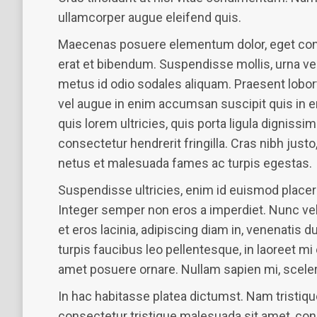
ullamcorper augue eleifend quis.
Maecenas posuere elementum dolor, eget condim
erat et bibendum. Suspendisse mollis, urna ve
metus id odio sodales aliquam. Praesent lobort
vel augue in enim accumsan suscipit quis in er
quis lorem ultricies, quis porta ligula dignis
consectetur hendrerit fringilla. Cras nibh just
netus et malesuada fames ac turpis egestas.
Suspendisse ultricies, enim id euismod placerat,
Integer semper non eros a imperdiet. Nunc vel
et eros lacinia, adipiscing diam in, venenatis 
turpis faucibus leo pellentesque, in laoreet m
amet posuere ornare. Nullam sapien mi, sceleri
In hac habitasse platea dictumst. Nam tristiqu
consectetur tristique malesuada sit amet, con