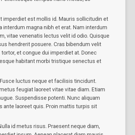
perdiet est mollis id. Mauris sollicitudin et
ia interdum magna nibh et erat. Nam interdum
, vitae venenatis lectus velit id odio. Quisque
isus hendrerit posuere. Cras bibendum velit
 tortor, et congue dui imperdiet at. Donec
ntesque habitant morbi tristique senectus et
 Fusce luctus neque et facilisis tincidunt.
etus feugiat laoreet vitae vitae diam. Etiam
el augue. Suspendisse potenti. Nunc aliquam
ante laoreet quis. Proin mattis turpis sit
 Nulla id metus risus. Praesent neque diam,
perdiet ipsum. Aenean placerat diam mauris,