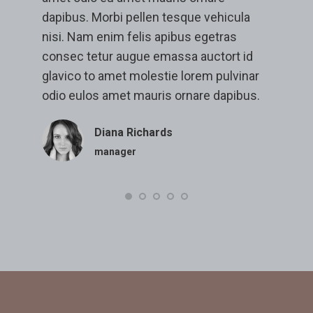
dapibus. Morbi pellen tesque vehicula
A
s
nisi. Nam enim felis apibus egetras
l
consec tetur augue emassa auctort id
l
glavico to amet molestie lorem pulvinar
e
odio eulos amet mauris ornare dapibus.
Diana Richards
manager