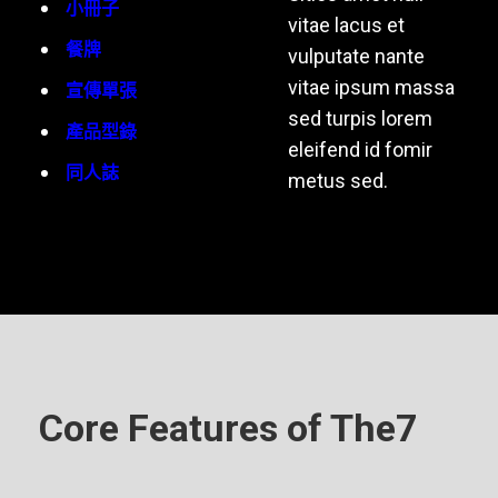
小冊子
vitae lacus et
餐牌
vulputate nante
vitae ipsum massa
宣傳單張
sed turpis lorem
產品型錄
eleifend id fomir
同人誌
metus sed.
Core Features of The7