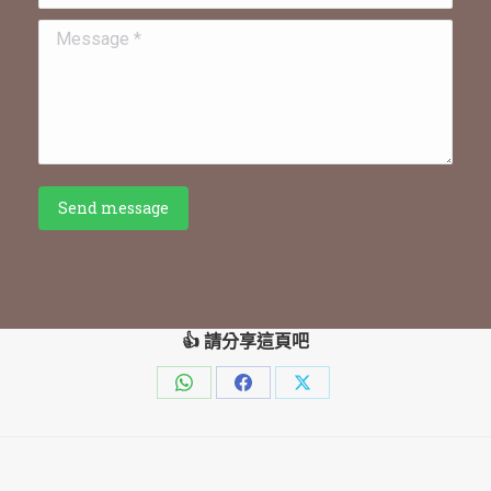
Message *
Send message
👍 請分享這頁吧
Share
Share
Share
on
on
on
WhatsApp
Facebook
X