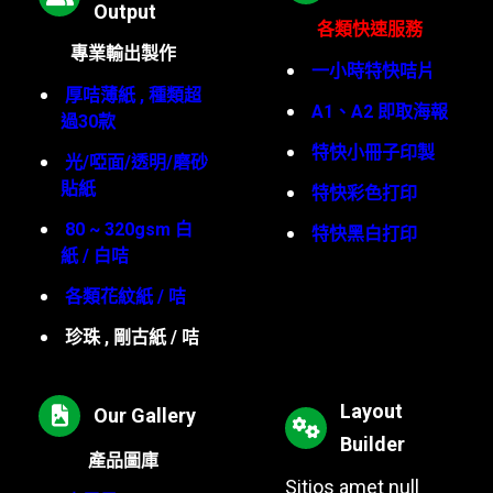
Output
各類快速服務
專業輸出製作
一小時特快咭片
厚咭薄紙 , 種類超
A1、A2 即取海報
過30款
特快小冊子印製
光/啞面/透明/磨砂
貼紙
特快彩色打印
80 ~ 320gsm 白
特快黑白打印
紙 / 白咭
各類花紋紙 / 咭
珍珠 , 剛古紙 / 咭
Layout
Our Gallery
Builder
產品圖庫
Sitios amet null