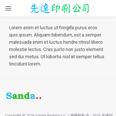
Lorem enim et luctus ut fringilla purus eros
quis ipsum. Aliquam bibendum, est a semper
malesuada enim et luctus hendre ritnisl libero
molestie lectus. Cras justo non justo element
sed dui metus. Ut lobortis nisl at semper tellus
tincidunt lorem.
Copyright © 2026 Sanda Printing Co. | 版權所有 © - 2026 先達印