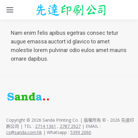
Nam enim felis apibus egetras consec tetur
augue emassa auctort id glavico to amet
molestie lorem pulvinar odio eulos amet mauris
ornare dapibus.
Copyright © 2026 Sanda Printing Co. | 版權所有 © - 2026 先達印
刷公司 | TEL :
2714 1361
,
2787 2927
| EMAIL :
cs@sanda.com.hk
| Whatsapp :
5399 2060