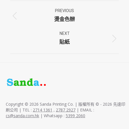
Album
PREVIOUS
navigation
燙金色辦
Previous
album:
NEXT
貼紙
Next
album:
Copyright © 2026 Sanda Printing Co. | 版權所有 © - 2026 先達印
刷公司 | TEL :
2714 1361
,
2787 2927
| EMAIL :
cs@sanda.com.hk
| Whatsapp :
5399 2060