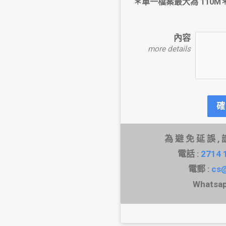
＊單一檔案最大為 110M
內容
more details
確
為 避 免 延 誤 , 
電話 : 
2714 
電郵 : 
cs
Whatsapp