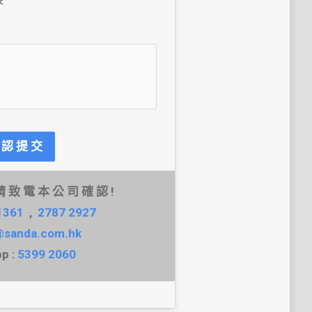
＊
 認 提 交
請 致 電 本 公 司 確 認 !
1361
  ,  
2787 2927
@sanda.com.hk
 : 
5399 2060