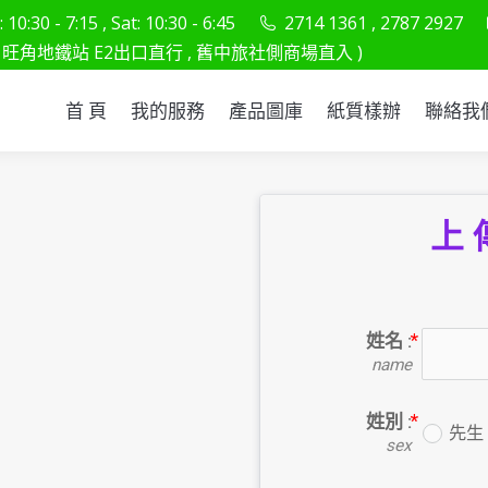
10:30 - 7:15 , Sat: 10:30 - 6:45
2714 1361 , 2787 2927
首 頁
我的服務
產品圖庫
紙質樣辦
聯
旺角地鐵站 E2出口直行 , 舊中旅社側商場直入 )
首 頁
我的服務
產品圖庫
紙質樣辦
聯絡我
上 
姓名 :
name
姓別 :
先生
sex